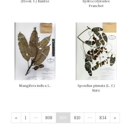
(Hook. f.) Kuntze
hydrocotyloides
Franchet
Mangifera indica L.
Spondias pinnata (L. f.)
Kurz
投
ペ
ペ
ペ
ペ
ペ
«
1
…
808
809
810
…
834
»
稿
ー
ー
ー
ー
ー
ジ
ジ
ジ
ジ
ジ