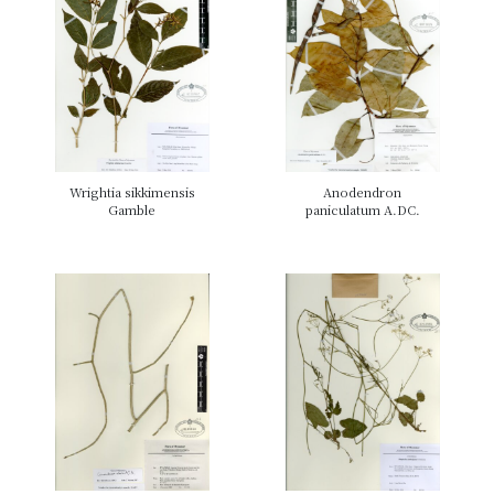
Wrightia sikkimensis
Anodendron
Gamble
paniculatum A.DC.