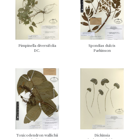
Pimpinella diversifolia
Spondias dulcis
DC.
Parkinson
Toxicodendron wallichii
Dickinsia