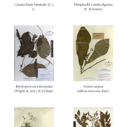
Cynanchum viminale (L.)
Pimpinella cambodgiana
L.
H. Boissieu
Myriopteron extensum
Semecarpus
(Wight & Arn.) K.Schum.
subracemosus Kurz