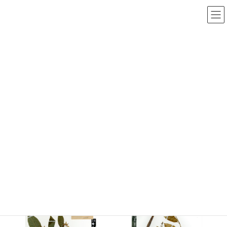
コ
ナ
ン
ビ
テ
ゲ
ン
ー
ツ
シ
に
ョ
移
ン
動
に
移
動
HOME
>
Myanmar Vascular Plants Database
>
Specimen image
Database Search
(Registered data 10002)