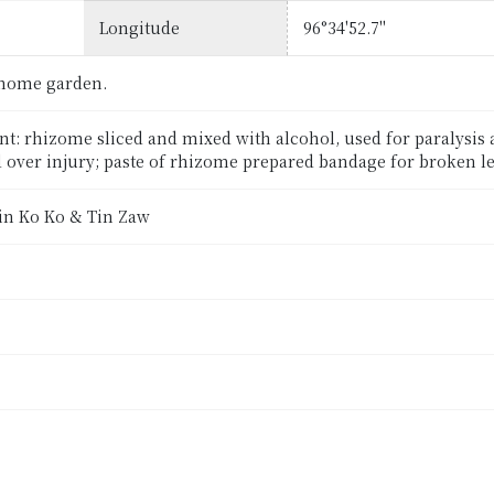
Longitude
96°34'52.7''
 home garden.
nt: rhizome sliced and mixed with alcohol, used for paralysis 
over injury; paste of rhizome prepared bandage for broken l
Tin Ko Ko & Tin Zaw