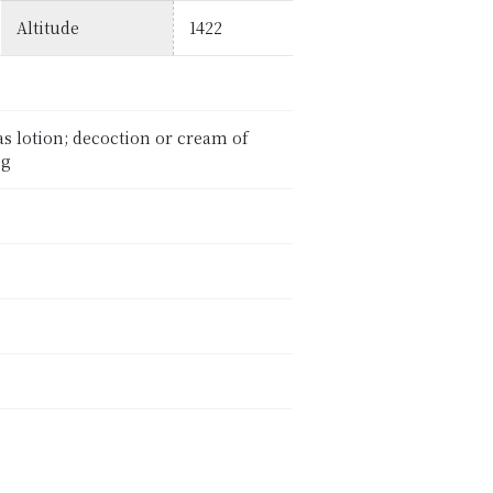
Altitude
1422
as lotion; decoction or cream of
eg