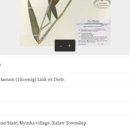
-
+
e
anum (J.Koenig) Link ex Dietr.
n State; Myinka village, Kalaw Township.