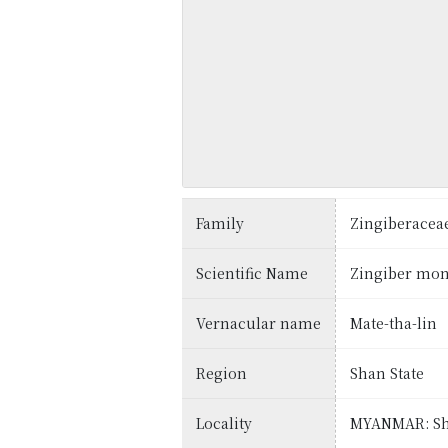
Family
Zingiberacea
Scientific Name
Zingiber mont
Vernacular name
Mate-tha-lin
Region
Shan State
Locality
MYANMAR: Sha