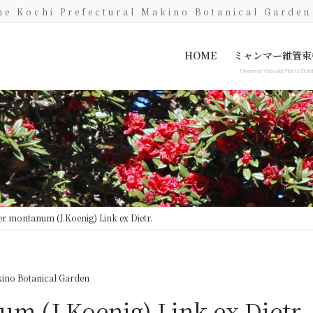
he Kochi Prefectural Makino Botanical Garden
HOME
ミャンマー維管束
Myanmar Vascular Plants Dat
Myanmar Vascular Plants Dat
Specimen image only
er montanum (J.Koenig) Link ex Dietr.
ino Botanical Garden
m (J.Koenig) Link ex Dietr.