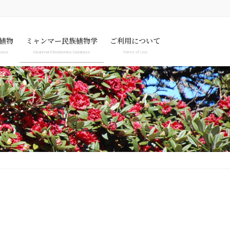
植物
ミャンマー民族植物学
ご利用について
abase
Myanmar Ethnobotany Database
Terms of Use
abase
Myanmar Ethnobotany Database
Terms of Use
Specimen image only
Privacy Policy
News