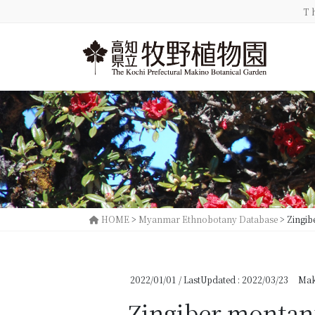
コ
ナ
T
ン
ビ
テ
ゲ
ン
ー
ツ
シ
に
ョ
移
ン
動
に
移
動
HOME
>
Myanmar Ethnobotany Database
>
Zingib
2022/01/01
/ LastUpdated :
2022/03/23
Mak
Zingiber montanu