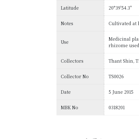
Latitude
20°39'54.3''
Notes
Cultivated at
Medicinal pla
Use
rhizome used 
Collectors
Thant Shin, 
Collector No
TS0026
Date
5 June 2015
MBK No
0318201