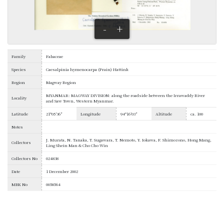
-
+
Family
Fabaceae
Species
Caesalpinia hymenocarpa (Prain) Hattink
Region
Magway Region
MYANMAR: MAGWAY DIVISION: along the roadside between the Irrawaddy River
Locality
and Saw Town, Western Myanmar.
Latitude
21°05′36″
Longitude
94°16′03″
Altitude
ca. 100
Notes
J. Murata, N. Tanaka, T. Sugawara, T. Nemoto, Y. Iokawa, F. Shimozono, Hong Mang,
Collectors
Ling Shein Man & Cho Cho Win
Collectors No
024838
Date
1 December 2002
MBK No
0058564