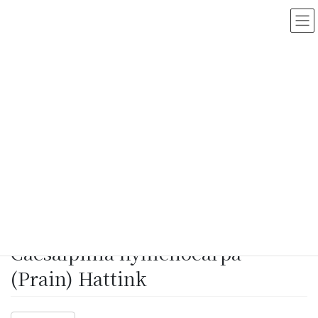
コ
ナ
ン
ビ
テ
ゲ
ン
ー
ツ
シ
に
ョ
移
ン
動
に
移
動
HOME
>
Myanmar Vascular Plants Database
>
Caesalpinia hymenocarpa
(Prain) Hattink
2020/05/17
/ LastUpdated :
2022/03/23
Makino Botanical Garden
Caesalpinia hymenocarpa
(Prain) Hattink