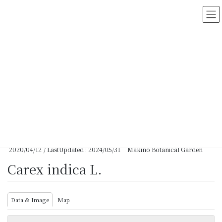
コ
ナ
ン
ビ
テ
ゲ
ン
ー
ツ
シ
に
ョ
移
ン
動
に
移
動
HOME
>
Myanmar Vascular Plants Database
>
Carex indica L.
2020/04/12
/ LastUpdated :
2024/05/31
Makino Botanical Garden
Carex indica L.
Data & Image
Map