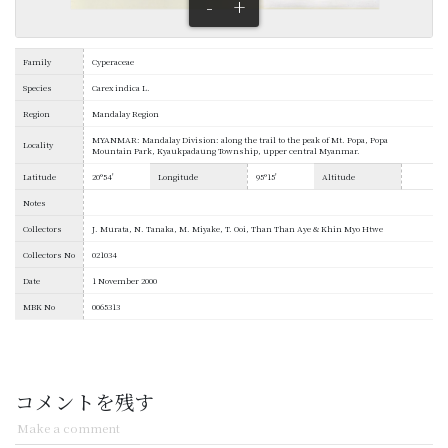
-
+
Family
Cyperaceae
Species
Carex indica L.
Region
Mandalay Region
MYANMAR: Mandalay Division: along the trail to the peak of Mt. Popa, Popa
Locality
Mountain Park, Kyaukpadaung Township, upper central Myanmar.
Latitude
20°54'
Longitude
95°15'
Altitude
Notes
Collectors
J. Murata, N. Tanaka, M. Miyake, T. Ooi, Than Than Aye & Khin Myo Htwe
Collectors No
021034
Date
1 November 2000
MBK No
0065313
コメントを残す
Make a comment