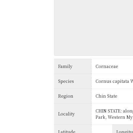
Family
Cornaceae
Species
Cornus capitata W
Region
Chin State
CHIN STATE: along
Locality
Park, Western M
Latitude
Longit