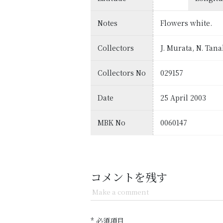
Notes
Flowers white.
Collectors
J. Murata, N. Ta
Collectors No
029157
Date
25 April 2003
MBK No
0060147
コメントを残す
Make a comment
* 必須項目