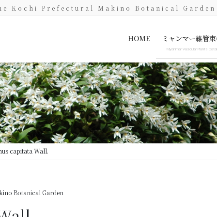
he Kochi Prefectural Makino Botanical Garden
HOME
ミャンマー維管束
Myanmar Vascular Plants Dat
Myanmar Vascular Plants Dat
Specimen image only
us capitata Wall.
ino Botanical Garden
Wall.