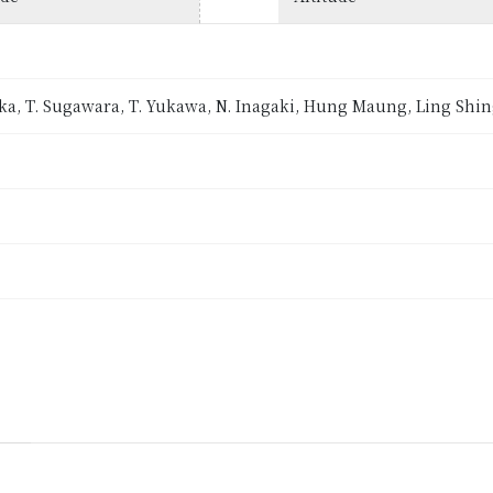
naka, T. Sugawara, T. Yukawa, N. Inagaki, Hung Maung, Ling S