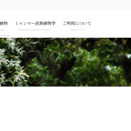
植物
ミャンマー民族植物学
ご利用について
abase
Myanmar Ethnobotany Database
Terms of Use
abase
Myanmar Ethnobotany Database
Terms of Use
Specimen image only
Privacy Policy
News