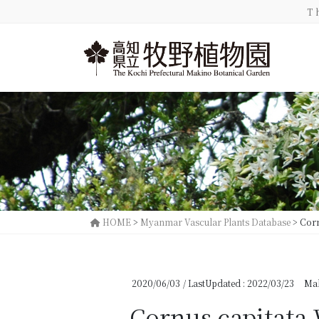
コ
ナ
T
ン
ビ
テ
ゲ
ン
ー
ツ
シ
に
ョ
移
ン
動
に
移
動
HOME
>
Myanmar Vascular Plants Database
>
Corn
2020/06/03
/ LastUpdated :
2022/03/23
Mak
Cornus capitata 