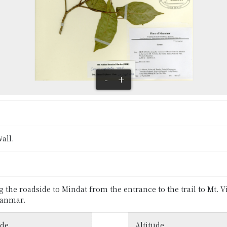
-
+
all.
 the roadside to Mindat from the entrance to the trail to Mt. 
yanmar.
ude
Altitude