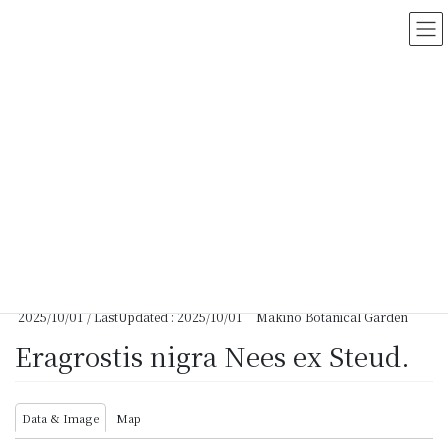
コ
ナ
ン
ビ
テ
ゲ
ン
ー
ツ
シ
に
ョ
移
ン
動
に
移
動
HOME
>
Myanmar Vascular Plants Database
>
Eragrostis nigra Nees ex
Steud.
2025/10/01
/ LastUpdated :
2025/10/01
Makino Botanical Garden
Eragrostis nigra Nees ex Steud.
Data & Image
Map