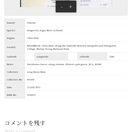
-
+
Family
Poaceae
Species
Eragrostis nigra Nees ex Steud.
Region
Chin State
MYANMAR: Chin State; along the roadside between Kanpetlet and Yelong Pan
Locality
Village, Natma Taung National Park.
Latitude
Longitude
Altitude
1200
Notes
Deciduous forest, along stream. Flowers pale green. JICA_R0366
Collectors
Ling Shein Man
Collectors No
093190
Date
21 July 2013
MBK No
0249937
コメントを残す
Make a comment