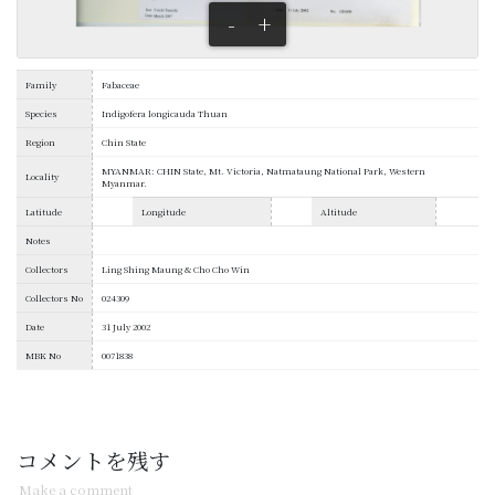
-
+
Family
Fabaceae
Species
Indigofera longicauda Thuan
Region
Chin State
MYANMAR: CHIN State, Mt. Victoria, Natmataung National Park, Western
Locality
Myanmar.
Latitude
Longitude
Altitude
Notes
Collectors
Ling Shing Maung & Cho Cho Win
Collectors No
024309
Date
31 July 2002
MBK No
0071838
コメントを残す
Make a comment