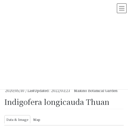
コ
ナ
ン
ビ
テ
ゲ
ン
ー
ツ
シ
に
ョ
移
ン
動
に
移
動
HOME
>
Myanmar Vascular Plants Database
>
Indigofera longicauda
Thuan
2020/05/10
/ LastUpdated :
2022/03/23
Makino Botanical Garden
Indigofera longicauda Thuan
Data & Image
Map