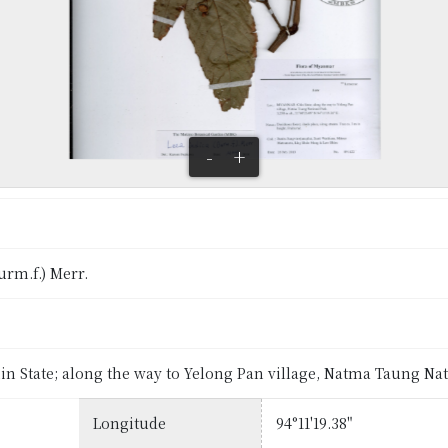
-
+
urm.f.) Merr.
 State; along the way to Yelong Pan village, Natma Taung Nat
Longitude
94°11'19.38"