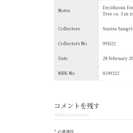
Deciduous for
Notes
Tree ca. 3 m i
Collectors
Sunisa Sangvi
Collectors No
091122
Date
28 February 2
MBK No
0249322
コメントを残す
Make a comment
* 必須項目