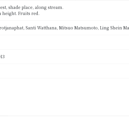
est, shade place, along stream.
n height. Fruits red.
rotjanaphat, Santi Watthana, Mitsuo Matsumoto, Ling Shein M
013