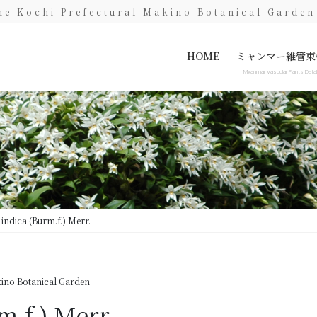
he Kochi Prefectural Makino Botanical Garden
HOME
ミャンマー維管束
Myanmar Vascular Plants Dat
Myanmar Vascular Plants Dat
Specimen image only
 indica (Burm.f.) Merr.
ino Botanical Garden
m.f.) Merr.