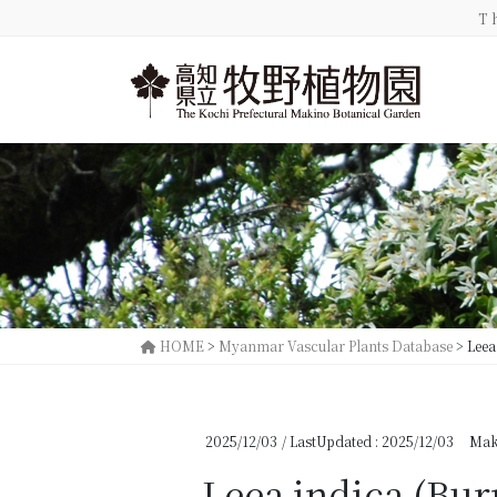
コ
ナ
T
ン
ビ
テ
ゲ
ン
ー
ツ
シ
に
ョ
移
ン
動
に
移
動
HOME
>
Myanmar Vascular Plants Database
>
Leea
2025/12/03
/ LastUpdated :
2025/12/03
Mak
Leea indica (Bur