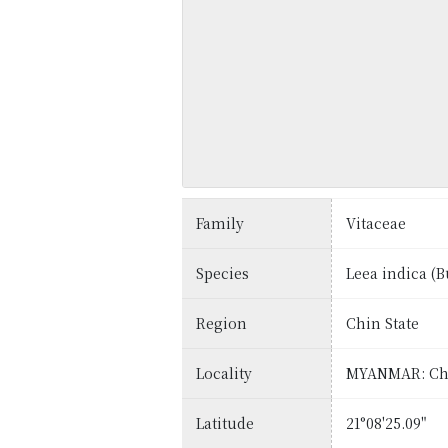
Family
Vitaceae
Species
Leea indica (B
Region
Chin State
Locality
MYANMAR: Chin
Latitude
21°08'25.09"