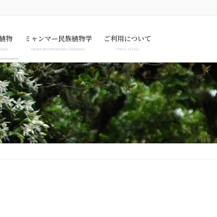
植物
ミャンマー民族植物学
ご利用について
abase
Myanmar Ethnobotany Database
Terms of Use
abase
Myanmar Ethnobotany Database
Terms of Use
Specimen image only
Privacy Policy
News