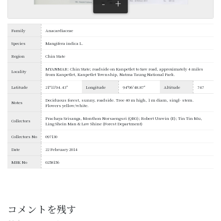
-
+
Family
Anacardiaceae
Species
Mangifera indica L.
Region
Chin State
MYANMAR: Chin State; roadside on Kanpetlet to Saw road, approximately 4 miles
Locality
from Kanpetlet, Kanpetlet Township, Natma Taung National Park.
Latitude
21°11′04.43″
Longitude
94°06′48.87″
Altitude
747
Deciduous forest, sunny, roadside. Tree 40 m high, 1 m diam, singl- stem.
Notes
Flowers yellow/white.
Prachaya Srisanga, Monthon Norsaengsri (QBG); Robert Unwin (E); Tin Tin Mu,
Collectors
Ling Shein Man & Law Shine (Forest Department)
Collectors No
097130
Date
22 February 2014
MBK No
0258156
コメントを残す