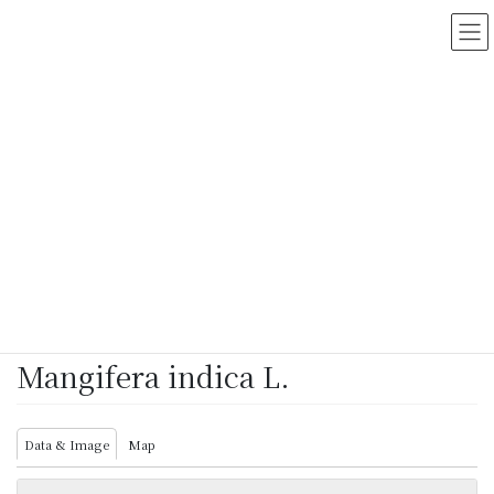
コ
ナ
ン
ビ
テ
ゲ
ン
ー
ツ
シ
に
ョ
移
ン
動
に
移
動
HOME
>
Myanmar Vascular Plants Database
>
Mangifera indica L.
2021/01/26
/ LastUpdated :
2022/03/23
Makino Botanical Garden
Mangifera indica L.
Data & Image
Map