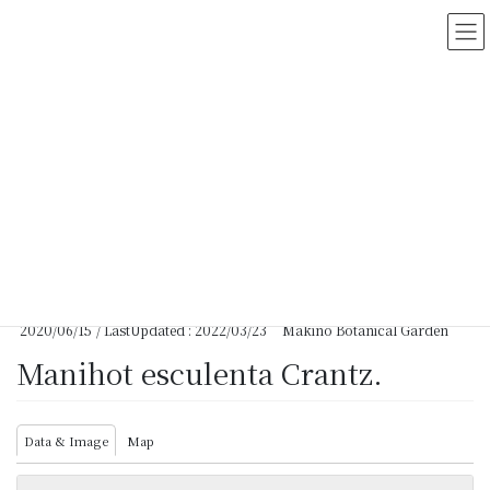
コ
ナ
ン
ビ
テ
ゲ
ン
ー
ツ
シ
に
ョ
移
ン
動
に
移
動
HOME
>
Myanmar Vascular Plants Database
>
Manihot esculenta Crantz.
2020/06/15
/ LastUpdated :
2022/03/23
Makino Botanical Garden
Manihot esculenta Crantz.
Data & Image
Map