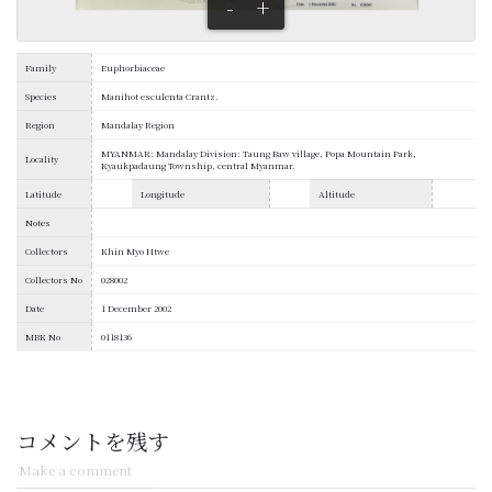
-
+
Family
Euphorbiaceae
Species
Manihot esculenta Crantz.
Region
Mandalay Region
MYANMAR: Mandalay Division: Taung Baw village, Popa Mountain Park,
Locality
Kyaukpadaung Township, central Myanmar.
Latitude
Longitude
Altitude
Notes
Collectors
Khin Myo Htwe
Collectors No
028002
Date
1 December 2002
MBK No
0118136
コメントを残す
Make a comment